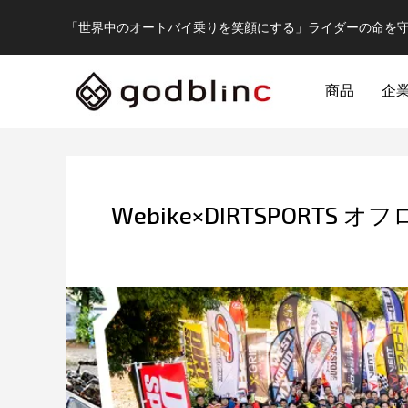
「世界中のオートバイ乗りを笑顔にする」ライダーの命を
商品
企
Webike×DIRTSPORTS 
フルフェイス
FULL-FACE