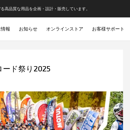
守る高品質な用品を企画・設計・販売しています。
業情報
お知らせ
オンラインストア
お客様サポート
オフロード祭り2025
スポーツジェット
ジェット
オフロード入門者からベテランライダーまで
SPORTS-JET
JET