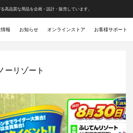
守る高品質な用品を企画・設計・販売しています。
業情報
お知らせ
オンラインストア
お客様サポート
ノーリゾート
スポーツジェット
ジェット
優れた性能を維持しつつ、お求めやすい価格
SPORTS-JET
JET