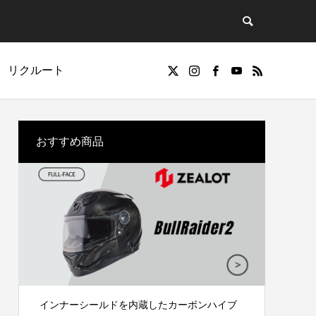
リクルート
おすすめ商品
オフロード
インナーシールドを内蔵したカーボンハイブ
パイロ
OFF-ROAD