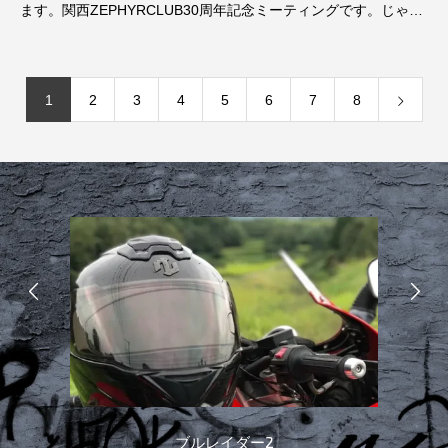
ます。関西ZEPHYRCLUB30周年記念ミーティングです。じゃん
けん大
1
2
3
4
5
6
7
8
ブルレイダー2