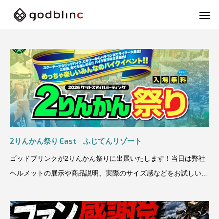
2りんかん祭り East ふじてんリゾート
ゴッドブリンクが2りんかん祭りに出展いたします！当日は弊社
ヘルメットの展示や商品説明、実際のサイズ感などをお試しいた
だけます！さらに
フルフェイス
スポー
FULL-FACE
SPOR