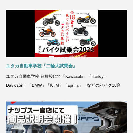
メットを、ぜひこの機
ユタカ自動車学校『二輪大試乗会』
ユタカ自動車学校 豊橋校にて「Kawasaki」「Harleyｰ
Davidson」「BMW」「KTM」「aprilia」 などのバイク18台