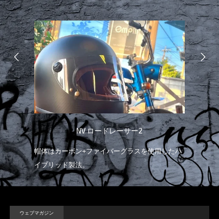
NV ロードレーサー2
能を
帽体はカーボン+ファイバーグラスを使用したハ
ノ
イブリッド製法。
融
ウェブマガジン