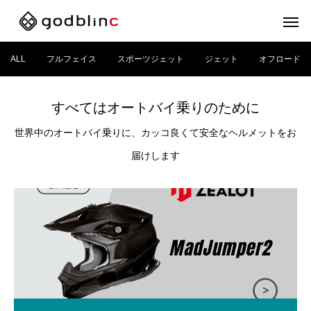
ALL
フルフェイス
スポーツジェット
ジェット
オフロード
すべてはオートバイ乗りのために
世界中のオートバイ乗りに、カッコ良くて安全なヘルメットをお
届けします
フルフェイス
スポー
FULL-FACE
SPOR