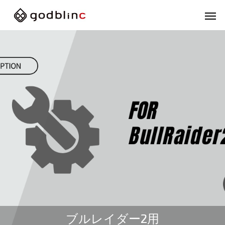
フルフェイス
スポー
ブルレイダー2用
FULL-FACE
SPOR