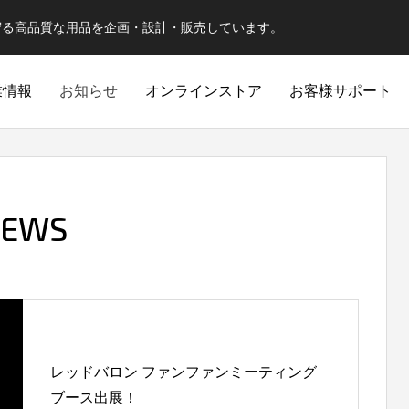
守る高品質な用品を企画・設計・販売しています。
業情報
お知らせ
オンラインストア
お客様サポート
EWS
レッドバロン ファンファンミーティング
スポーツジェット
ジェット
世界的に有名な『Smiley Face』
ブース出展！
SPORTS-JET
JET