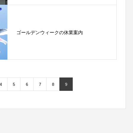
ゴールデンウィークの休業案内
4
5
6
7
8
9