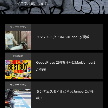
イスでお届けします。
ド
ウェブマガジン
タンデムスタイルにJillRide2が掲載！
雑誌掲載
GoodsPress 25年5月号にMadJumper2
が掲載！
ウェブマガジン
タンデムスタイルにMadJumper2が掲
載！