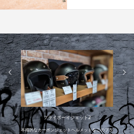
フライボーイジェット2
リッ
本格的なカーボンジェットヘルメットをこのプラ
イ