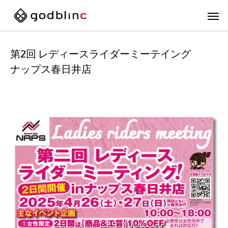
第2回 レディースライダーミーテイング
ナップス春日井店
フルフェイス
スポー
FULL-FACE
SPOR