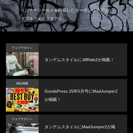
プラ
インナーシールドを内蔵したカーボンハイブリッ
帽
ドフルフェイスモデル。
イ
ウェブマガジン
タンデムスタイルにJillRide2が掲載！
雑誌掲載
GoodsPress 25年5月号にMadJumper2
が掲載！
ウェブマガジン
タンデムスタイルにMadJumper2が掲