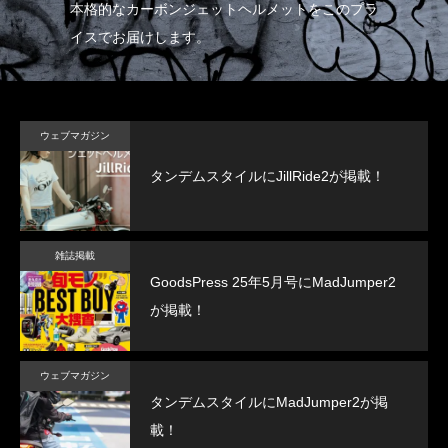
リッ
本格的なカーボンジェットヘルメットをこのプラ
イ
イスでお届けします。
ド
ウェブマガジン
タンデムスタイルにJillRide2が掲載！
雑誌掲載
GoodsPress 25年5月号にMadJumper2
が掲載！
ウェブマガジン
タンデムスタイルにMadJumper2が掲
載！