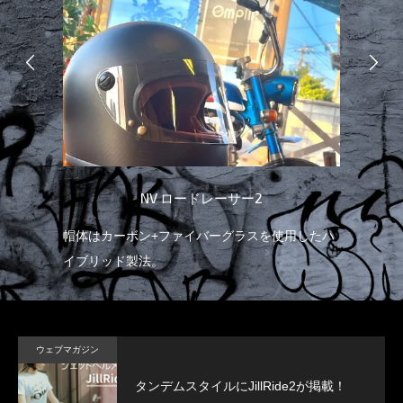
NV ロードレーサー2
リッ
帽体はカーボン+ファイバーグラスを使用したハ
ノ
イブリッド製法。
融
ウェブマガジン
タンデムスタイルにJillRide2が掲載！