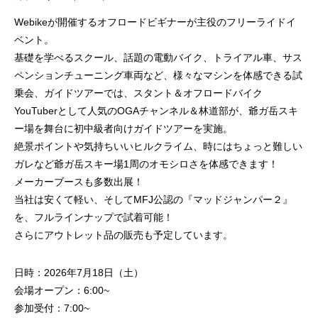
Webikeが開催するオフロードビギナーが主役のフリーライドイ
ベント。
基礎を学べるスクール、話題の電動バイク、トライアル車、サス
ペンションチューニング車両など、様々なマシンを体感できる試
乗会、ガイドツアーでは、スタント＆オフロードバイク
YouTuberとして人気のOGAチャンネル＆林道部が、爺ガ岳スキ
ー場を舞台に初中級者向けガイドツアーを実施。
絶景ポイントや気持ちいいヒルクライム、時にはちょっと難しい
ガレなど爺ガ岳スキー場1周のオモシロさを体感できます！
メーカーブースも多数出展！
当社は安くて軽い、そしてMFJ公認の『マッドジャンパー２』
を、フルラインナップで試着可能！
さらにアウトレット品の販売も予定しています。
日時：2026年7月18日（土）
会場オープン：6:00~
参加受付：7:00~