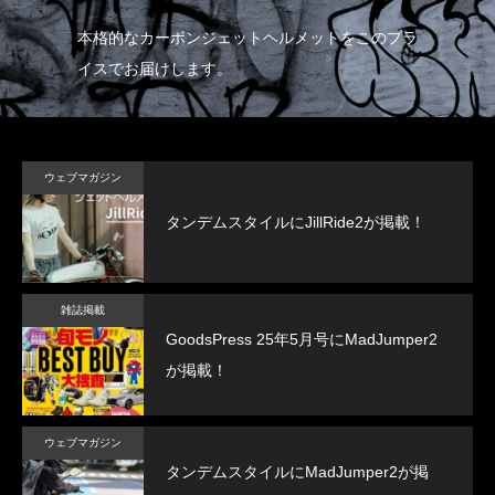
たハ
本格的なカーボンジェットヘルメットをこのプラ
帽
イスでお届けします。
イ
ウェブマガジン
タンデムスタイルにJillRide2が掲載！
雑誌掲載
GoodsPress 25年5月号にMadJumper2
が掲載！
ウェブマガジン
タンデムスタイルにMadJumper2が掲