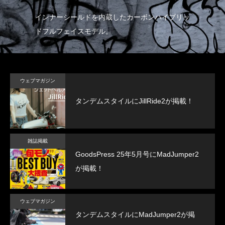
たハ
インナーシールドを内蔵したカーボンハイブリッ
帽
ドフルフェイスモデル。
イ
ウェブマガジン
タンデムスタイルにJillRide2が掲載！
雑誌掲載
GoodsPress 25年5月号にMadJumper2
が掲載！
ウェブマガジン
タンデムスタイルにMadJumper2が掲