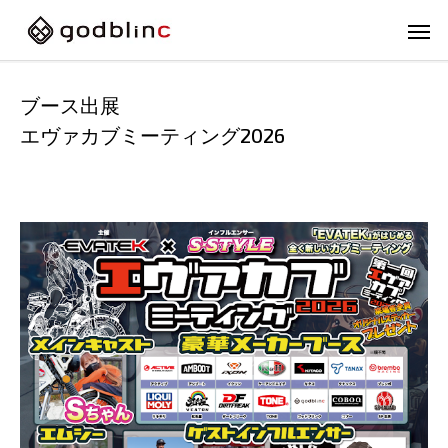
ブース出展
エヴァカブミーティング2026
フルフェイス
スポー
FULL-FACE
SPOR