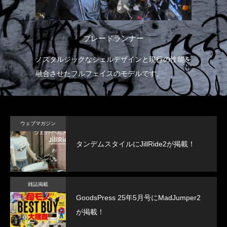
ブレードランナー
たハ
ノスタルジックなシェルデザインと現行の性能を
イ
融合させたフルフェイスのモデルです。
ド
ウェブマガジン
タンデムスタイルにJillRide2が掲載！
雑誌掲載
GoodsPress 25年5月号にMadJumper2
が掲載！