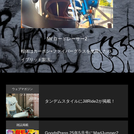
NV ロードレーサー2
帽体はカーボン+ファイバーグラスを使用したハ
イブリッド製法。
ウェブマガジン
タンデムスタイルにJillRide2が掲載！
雑誌掲載
GoodsPress 25年5月号にMadJumper2