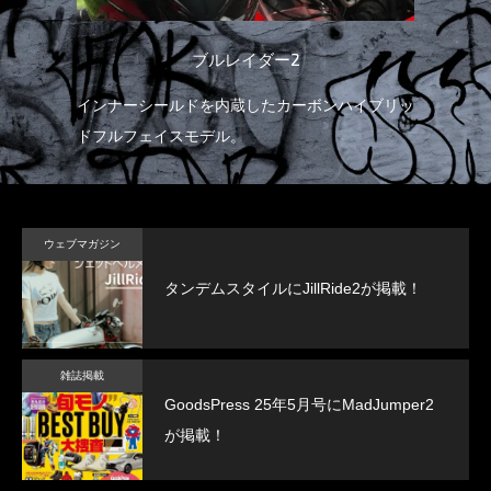
ブルレイダー2
インナーシールドを内蔵したカーボンハイブリッ
ドフルフェイスモデル。
ウェブマガジン
タンデムスタイルにJillRide2が掲載！
雑誌掲載
GoodsPress 25年5月号にMadJumper2
が掲載！