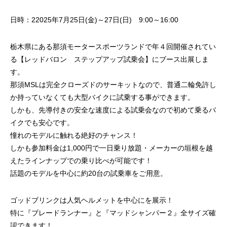
日時：22025年7月25日(金)～27日(日) 9:00～16:00
栃木県にある那須モータースポーツランドで年４回開催されてい
る【レッドバロン ステップアップ試乗会】にブース出展しま
す。
那須MSLは完全クローズドのサーキットなので、普通二輪免許し
か持っていなくても大型バイクに試乗する事ができます。
しかも、先導付きの安全な速度による試乗会なので初めて乗るバ
イクでも安心です。
憧れのモデルに触れる絶好のチャンス！
しかも参加料金は1,000円で一日乗り放題・メーカーの垣根を越
えたラインナップでの乗り比べが可能です！
話題のモデルを中心に約20台の試乗車をご用意。
ゴッドブリンクは人気ヘルメットを中心にを展示！
特に『ブレードランナー』と『マッドシャンパー２』全サイズ確
認できます！